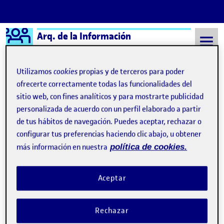
Logo Ágora
Arq. de la Información
Saltar al contenido
Utilizamos
cookies
propias y de terceros para poder
ofrecerte correctamente todas las funcionalidades del
sitio web, con fines analíticos y para mostrarte publicidad
Semestre 20211 - Aula 1
9 Diciembre, 2021
personalizada de acuerdo con un perfil elaborado a partir
9 Diciembre, 2021
de tus hábitos de navegación. Puedes aceptar, rechazar o
configurar tus preferencias haciendo clic abajo, u obtener
más información en nuestra
política de cookies.
PEC.4 – Análisis Crítico.
Publicado por
Publicado por
Sergi Font Fraga
Visibilidad:
Fecha de publicación
en PEC.4 – Análisis Crítico.
Pública
-
9 Dic 2021
-
comentario
Aceptar
Buenas noches a tod@s, En mi caso he decidido analizar por un
lado la app de LinkedIn y por la otra la app de Discord ya que soy
Rechazar
usuario de ambas y las dos tienen implementadas soluciones que
me gustaría incluir en mi nueva aplicación con alguna