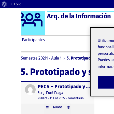
Acerca de WordPress
+ Folio
Logo Ágora
Arq. de la Información
Saltar al contenido
Participantes
Utilizam
funcionali
personali
Semestre 20211 - Aula 1
5. Prototipado y síntesis d
Puedes ac
informaci
5. Prototipado y síntes
PEC 5 – Prototipado y Síntesis del Proyecto
Publicado por
Publicado por
Sergi Font Fraga
Visibilidad:
Fecha de publicación
11 enero, 2022 8:47 pm
en PEC 5 – Prototipado
Pública
-
11 Ene 2022
-
comentario