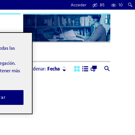
Acceder
85
10
uda
odas las
vegación.
Ordenar:
Descendente
Ordenar:
Fecha
obtener más
rar