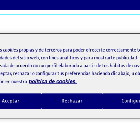
ActiFolios
Ay
os
cookies
propias y de terceros para poder ofrecerte correctamente t
dades del sitio web, con fines analíticos y para mostrarte publicidad
zada de acuerdo con un perfil elaborado a partir de tus hábitos de na
el proyecto
eptar, rechazar o configurar tus preferencias haciendo clic abajo, u 
ón en nuestra
política de cookies.
is del proyecto
Aceptar
Rechazar
Configu
 y Síntesis del Proyecto