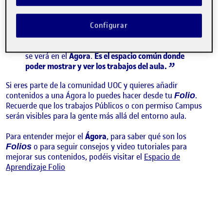
recoge los contenidos que los y las estudiantes
publican en sus espacios personales, llamados
. Si los y las compañeras publican algo, lo
Folios
Configurar
asocian a una actividad del aula y le dan permiso
para ser visto en el aula, campus o visión pública,
se verá en el
Ágora
.
Es el espacio común donde
poder mostrar y ver los trabajos del aula.
Si eres parte de la comunidad UOC y quieres añadir
contenidos a una Ágora lo puedes hacer desde tu
.
Folio
Recuerde que los trabajos Públicos o con permiso Campus
serán visibles para la gente más allá del entorno aula.
Para entender mejor el
Ágora
, para saber qué son los
o para seguir consejos y video tutoriales para
Folios
mejorar sus contenidos, podéis visitar el
Espacio de
Aprendizaje Folio