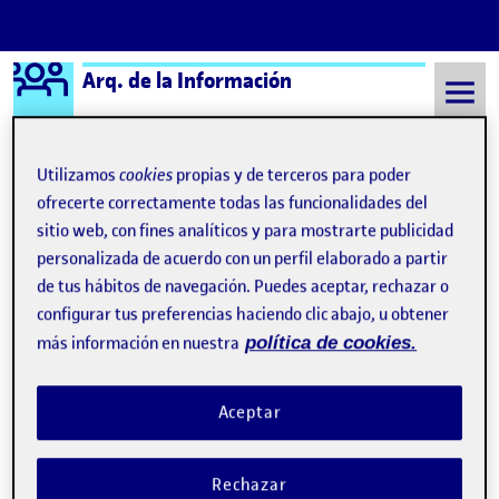
Logo Ágora
Arq. de la Información
Saltar al contenido
Utilizamos
cookies
propias y de terceros para poder
ofrecerte correctamente todas las funcionalidades del
Semestre 20211 - Aula 1
¿Qué es una Ágora?
sitio web, con fines analíticos y para mostrarte publicidad
personalizada de acuerdo con un perfil elaborado a partir
de tus hábitos de navegación. Puedes aceptar, rechazar o
¿Qué es una Ágora?
configurar tus preferencias haciendo clic abajo, u obtener
más información en nuestra
política de cookies.
Visibilidad:
Fecha de publicación
8 septiembre, 2021 11:19 pm
Pública
-
17 Sep 2019
Aceptar
Hola! : D Esta página de presentación se ha generado
automáticamente.
Rechazar
Una Ágora pertenece a un aula de la UOC y