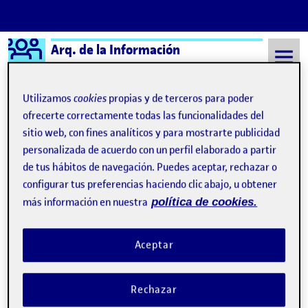
Logo Ágora
Arq. de la Información
Saltar al contenido
Utilizamos
cookies
propias y de terceros para poder
ofrecerte correctamente todas las funcionalidades del
sitio web, con fines analíticos y para mostrarte publicidad
Semestre 20211 - Aula 1
9 Diciembre, 2021
personalizada de acuerdo con un perfil elaborado a partir
9 Diciembre, 2021
de tus hábitos de navegación. Puedes aceptar, rechazar o
configurar tus preferencias haciendo clic abajo, u obtener
más información en nuestra
política de cookies.
PEC.4 – Análisis Crítico.
Publicado por
Publicado por
Sergi Font Fraga
Visibilidad:
Fecha de publicación
en PEC.4 – Análisis Crítico.
Pública
-
9 Dic 2021
-
comentario
Aceptar
Buenas noches a tod@s, En mi caso he decidido analizar por un
lado la app de LinkedIn y por la otra la app de Discord ya que soy
Rechazar
usuario de ambas y las dos tienen implementadas soluciones que
me gustaría incluir en mi nueva aplicación con alguna